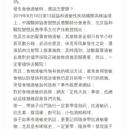
5%。
發生食物過敏時，應該怎麼辦？
2019年8月10日第13屆協和過敏性疾病國際高峰論壇
上，中國醫師協會變態反應醫師分會會長、北京協和
醫院變態反應學系主任尹佳教授指出：
危及生命的嚴重食物過敏，其搶救黃金期只有半小時
甚至數分鐘，必須在窒息、休克等現象發生之前，通
過肌肉注射腎上腺素施救。及時識別、診斷嚴重過敏
反應對於儘早採取正確搶救措施至關重要。所以，一
定要儘快去醫院！
而且，食物過敏尚無有效的根治方法，避免食用致敏
食物以防發病和急診搶救仍是目前唯一可行的措施。
突發食物過敏如何急救？事件親歷者總結：
對於食物過敏的急救，網友「定焦大叔」事後，也總
結這樣幾條跟家長們共勉。
第一，帶孩子出門旅行一定要帶退熱葯，抗過敏葯，
抗生素，腹瀉藥，創可貼，小包酒精棉球。
孩子如果有過敏史的話，更要記得隨身帶抗過敏藥
物，尤其是有哮喘史，一定要帶，隨身帶！發現孩子