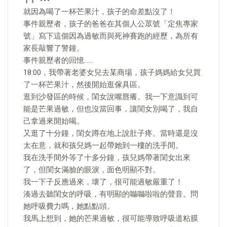
就因為喝了一杯芒果汁，孩子的命差點沒了！
事件親歷者，孩子的爸爸在其個人公眾號「定焦專家
號」寫下這個因為過敏而與死神賽跑的經歷，為所有
家長敲響了警鐘。
事件親歷者的回憶……
18:00，我帶著老婆女兒去某商場，孩子媽媽給女兒買
了一杯芒果汁，然後開始逛傢具區。
逛到沙發區的時候，閨女說嘴唇癢。我一下意識到可
能是芒果過敏，但也沒當回事，讓閨女別喝了，我自
己拿過來開始喝。
又逛了十分鐘，閨女蹲在地上說肚子疼。當時還是沒
太在意，就和孩兒媽一起帶她到一樓的洗手間。
我在洗手間外等了十多分鐘，孩兒媽帶著閨女出來
了，但閨女滿臉的眼淚，面色明顯不對。
我一下子反應過來，壞了，很可能過敏嚴重了！
湊過去聽閨女的呼吸，有明顯的噝噝啦啦的聲音。問
她呼吸費力嗎，她點點頭。
我馬上想到，她的芒果過敏，很可能導致呼吸道粘膜