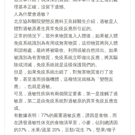
理基本正確，沒留下遺憾。
人為什麼會過敏？
北京協和醫院變態反應科王良錄醫生介紹，過敏是人
體對過敏原產生異常免疫反應所引起的。
正常的情況下，當外來物質進入人體後，如果被人體
免疫系統識別為有用或無害物質，這些物質將與人體
和諧相處，最終將被吸收、利用或被自然排出。如果
被識別為有害物質，免疫系統立即做出反應，將其驅
除或消滅，免疫系統就是這樣保護我們的。
但是，如果免疫系統出錯了，對無害物質進行了攻
擊，甚至進而損傷機體，這種情況就稱為「變態反
應」，也就是過敏。
可見，過敏性疾病有兩個限定要素，第一是接觸了過
敏原，第二是由免疫系統對過敏原的異常免疫反應造
成。
有數據表明：77%的嚴重過敏反應，誘因是食物，而
在誘發過敏性休克的食物清單里，小麥，佔到總誘因
的37%，水果/蔬菜 20%，豆類/花生 7%，堅果/種子