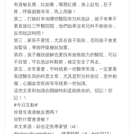
有過敏反應，比如癢，嘴唇紅腫，身上起包，肚子
疼，呼吸困難等等，馬上用藥！
第二，打聽好本地哪些醫院有兒科急診，孩子有事不
要直接往三甲醫院闖，他們如果沒有兒科不敢收你，
反而耽誤時間！
第三，家長不要慌，尤其在孩子面前，否則孩子會更
加緊張，導致呼吸癥狀加重。
第四，孩子癥狀緩解也要找有搶救能力的醫院，可以
不挂號，守在急診科觀察，確定安全了再走。
第五，非常重要，平時積累一些醫學常識，一定要看
靠譜醫生寫的科普文章，尤其是對兒科急症，意外創
傷，心腦血管疾病等等積累一些知識。
這些文章和知識在關鍵時刻是能救命的。切記！切
記！！
#今日互動#
你發生過過敏反應嗎？
你對什麼會過敏？
本文來源：綜合定焦專家號（id：
dingjiaozhuanjiahao）、健康時報（id：jksb2013）、