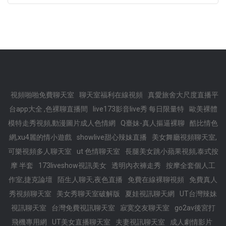
視頻啪啪免費聊天室
聊天室福利在線視頻
真愛旅舍大尺度直播平
台app大全 ,色裸聊直播間
live173影音live秀 每日限量特
歐美裸體
模特走秀視頻,動漫圖片成人色情網
Q臺妹-真人摳逼裸聊
酷比情色
網,xu4麗的情小遊戲
showlive甜心辣妹直播
美女舞廳視頻聊天室,
可樂視頻多人聊天室
ut 色情聊天室
長腿美女跳小蘋果視頻,泰式按
摩 半套
173liveshow視訊美女
透明內衣褲走秀
按摩全套個人工
作室,捷克論壇
陌生人聊天,夜色直播
免費在線裸聊視頻
免費真人
秀視頻聊天室
美女秀聊天室破解版
夏娃視訊聊天網
UT台灣辣妹
視訊聊天室
台灣免費視訊聊天室
寂寞交友聊天室
go2av後宮打
飛機專用網
UT美女直播聊天室
夫妻視訊聊天室
成人劇情影片