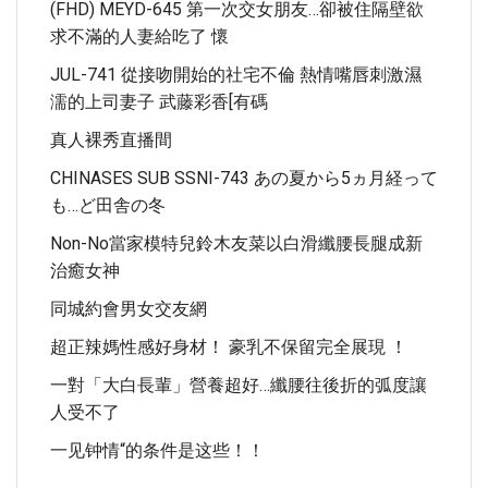
(FHD) MEYD-645 第一次交女朋友…卻被住隔壁欲
求不滿的人妻給吃了 懷
JUL-741 從接吻開始的社宅不倫 熱情嘴唇刺激濕
濡的上司妻子 武藤彩香[有碼
真人裸秀直播間
CHINASES SUB SSNI-743 あの夏から5ヵ月経って
も…ど田舎の冬
Non-No當家模特兒鈴木友菜以白滑纖腰長腿成新
治癒女神
同城約會男女交友網
超正辣媽性感好身材！ 豪乳不保留完全展現 ！
一對「大白長輩」營養超好…纖腰往後折的弧度讓
人受不了
一见钟情“的条件是这些！！