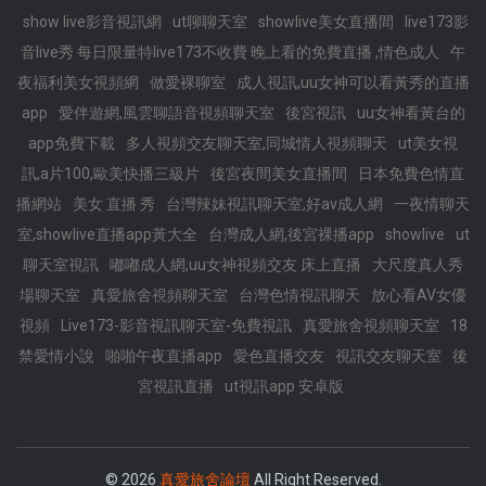
show live影音視訊網
ut聊聊天室
showlive美女直播間
live173影
音live秀 每日限量特live173不收費 晚上看的免費直播 ,情色成人
午
夜福利美女視頻網
做愛裸聊室
成人視訊,uu女神可以看黃秀的直播
app
愛伴遊網,風雲聊語音視頻聊天室
後宮視訊
uu女神看黃台的
app免費下載
多人視頻交友聊天室,同城情人視頻聊天
ut美女視
訊,a片100,歐美快播三級片
後宮夜間美女直播間
日本免費色情直
播網站
美女 直播 秀
台灣辣妹視訊聊天室,好av成人網
一夜情聊天
室,showlive直播app黃大全
台灣成人網,後宮裸播app
showlive
ut
聊天室視訊
嘟嘟成人網,uu女神視頻交友 床上直播
大尺度真人秀
場聊天室
真愛旅舍視頻聊天室
台灣色情視訊聊天
放心看AV女優
視頻
Live173-影音視訊聊天室-免費視訊
真愛旅舍視頻聊天室
18
禁愛情小說
啪啪午夜直播app
愛色直播交友
視訊交友聊天室
後
宮視訊直播
ut視訊app 安卓版
© 2026
真愛旅舍論壇
All Right Reserved.