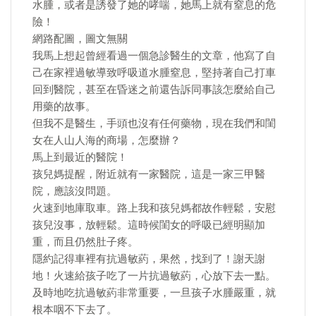
水腫，或者是誘發了她的哮喘，她馬上就有窒息的危
險！
網路配圖，圖文無關
我馬上想起曾經看過一個急診醫生的文章，他寫了自
己在家裡過敏導致呼吸道水腫窒息，堅持著自己打車
回到醫院，甚至在昏迷之前還告訴同事該怎麼給自己
用藥的故事。
但我不是醫生，手頭也沒有任何藥物，現在我們和閨
女在人山人海的商場，怎麼辦？
馬上到最近的醫院！
孩兒媽提醒，附近就有一家醫院，這是一家三甲醫
院，應該沒問題。
火速到地庫取車。路上我和孩兒媽都故作輕鬆，安慰
孩兒沒事，放輕鬆。這時候閨女的呼吸已經明顯加
重，而且仍然肚子疼。
隱約記得車裡有抗過敏葯，果然，找到了！謝天謝
地！火速給孩子吃了一片抗過敏葯，心放下去一點。
及時地吃抗過敏葯非常重要，一旦孩子水腫嚴重，就
根本咽不下去了。