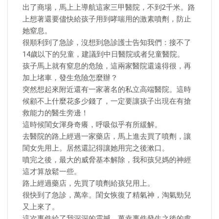
出了商場，馬上上導航這家三甲醫院，不到2千米。路
上想著還要儘快給孩子用到哮喘用的激素噴劑，防止
她窒息。
很順利到了急診，沒想到急診護士告知我們：接不了
14歲以下的兒童，建議到中日醫院或者兒童醫院。
孩子馬上就有窒息的危險，這兩家醫院還遠得很，再
加上堵車，發生危險怎麼辦？
突然想起來附近還有一家著名的私立高端醫院。這時
候顧不上什麼花多少錢了，一定要讓孩子出現在有搶
救能力的醫生旁邊！
這時候閨女渾身奇癢，呼吸似乎有所緩解。
去醫院的路上經過一家藥店，馬上進去買了噴劑，讓
閨女先用上。居然還記得讓她用完之後漱口。
噴完之後，最大的威脅基本解除，我和孩兒媽的神經
這才算放鬆一些。
路上經過藥店，先買了噴劑給孩兒用上。
很快到了急診，萬幸。閨女恢復了精氣神，淘氣勁兒
又上來了。
這次事件給了我深深的震撼。萬幸事件發生之後的處