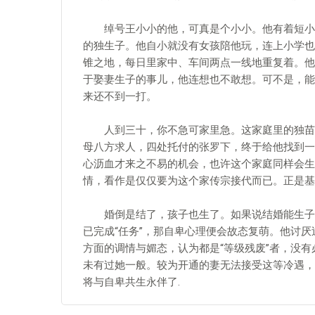
绰号王小小的他，可真是个小小。他有着短小的
的独生子。他自小就没有女孩陪他玩，连上小学也
锥之地，每日里家中、车间两点一线地重复着。他
于娶妻生子的事儿，他连想也不敢想。可不是，能
来还不到一打。
人到三十，你不急可家里急。这家庭里的独苗苗
母八方求人，四处托付的张罗下，终于给他找到一
心沥血才来之不易的机会，也许这个家庭同样会生
情，看作是仅仅要为这个家传宗接代而已。正是基
婚倒是结了，孩子也生了。如果说结婚能生子，
已完成“任务”，那自卑心理便会故态复萌。他讨
方面的调情与媚态，认为都是“等级残废”者，没有
未有过她一般。较为开通的妻无法接受这等冷遇，
将与自卑共生永伴了.