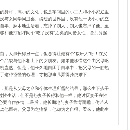
身材，高小的文化，也是车间里的小工人和小小家庭里
没与女同学同过桌。纷纭的世界里，没有他一块小小的立
自卑、麻木地生活着，忘掉了别人，别人也忘掉了他。至
够和他打招呼问个“吃了没有”之类的同龄女性，总共算起
，人虽长得丑一点，但总得让他有个“接班人”呀！在父
个品貌与他不相上下的女朋友。如果他珍惜这个由父母呕
机盎然。但是，他长久地自困于自卑中，把父母的一腔热
于这种怪怪的心理，才把那事儿弄得骑虎难下。
那是从父母之命和个体生理所需的结果，那么生下孩子
厌过性生活，但不是怨妻子长得和他一样；他讨厌妻子在性
必要自作多情……最后，他长期地与妻子靠背而睡，仿若从
离他而去。父母为之痛惜，他却为之自得。看来，他此生