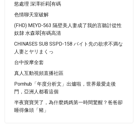
慾處理 深澤祈莉[有碼
色情聊天室破解
(FHD) MEYD-563 隔壁美人妻成了我的言聽計從性
奴隸 水森翠[有碼高清
CHINASES SUB SSPD-158 バイト先の欲求不満な
人妻とヤリまくっ
台中按摩全套
真人互動視頻直播社區
Pornhub「年度分析文」出爐啦，世界最愛走後
門，亞洲人都看這個
半夜寶寶哭了，為什麼媽媽第一時間驚醒？爸爸卻
睡得像頭「豬」