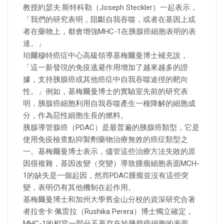
教授約瑟夫·斯特科勒（Joseph Steckler）一起表示，
「我們的研究表明，阻斷自我吞噬，或者在基因上或
者在藥物上，都會增強MHC-1在胰腺癌細胞表明的表
達。」
珀爾穆特癌症中心高級領導基梅爾曼博士補充說，
「這一新發現的免疫逃避作用增加了越來越多的證
據，支持胰腺癌或其他癌症中自我吞噬途徑的靶向
性。」例如，基梅爾曼博士的實驗室先前的研究表
明，胰腺癌細胞利用自我吞噬產生一種降解的細胞成
分，作為惡性細胞生長的燃料。
胰腺導管腺癌（PDAC）是最普遍的胰腺癌類型，它是
使用免疫檢查點抑製劑藥物治療無效的癌症類型之
一。基梅爾曼博士表示，儘管這些治療方法失敗的原
因很複雜，基因改變（突變）導致腫瘤細胞表面MCH-
1的缺失是一個起因，然而PDAC腫瘤並沒有這些突
變，表明仍有其他機制在起作用。
基梅爾曼博士和加州大學舊金山分校的資深研究合著
者拉舍卡·佩雷拉（Rushika Perera）博士獨立確定，
MHC-1的相當一部分不再存在於胰腺癌細胞的表面，