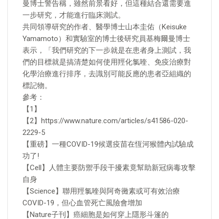
曼博士警告稱，雖然前景看好，但這種結合還需要進
一步研究，才能進行臨床測試。
共同領導研究的作者、醫學博士山本圭佑（Keisuke
Yamamoto）和實驗室的博士後研究員基梅爾曼博士
表示，「我們研究的下一步就是在患者身上測試，我
們的目標就是搞清楚如何使用羥化氯喹、免疫治療對
化學治療進行排序，去識別可能反應的患者亞組織的
標記物。
參考：
【1】
【2】https://www.nature.com/articles/s41586-020-
2229-5
【重磅】一種COVID-19候選疫苗在恆河猴體內試驗成
功了!
【Cell】人體主要防禦手段干擾素竟幫助新冠病毒攻擊
自身
【Science】聯用羥氯喹與阿奇黴素或可有效治療
COVID-19，但心血管死亡風險會增加
【Nature子刊】癌細胞是如何穿上隱形斗篷的