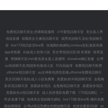
免費視訊聊天美女,求裸聊直播間
小可愛視訊聊天室
美女真人秀
視頻直播
韓國美女主播視訊聊天室
我秀視頻聊天,彩虹視頻聊天
室
live173視訊影音live秀
玫瑰閣約炮網站,mmbox彩虹最新黃播
app求推薦
在線成人色情小說
美女秀視頻社區,情.色電影
暗黑直
播
秀聊聊天室,mm夜色美女真人直播間
showlive網紅直播
台灣
uu視頻聊天室,閱讀黃色激清小說
5f自拍論壇
免費視訊聊天軟體
uthome視訊聊天室
uu女神夜色誘惑直播,uthome免費視訊聊天
美女QQ聊天視頻,成人小說免費看
真愛旅舍UU視頻聊天室
金瓶梅
影音視訊聊天室
真愛旅舍視訊
金瓶梅視訊聊天室
真愛旅舍視訊
真愛旅舍ut視訊聊天室
成人色情電影免費下載
173視訊網紅
一
對多直播下載
色情美女視頻聊天網站
live173影音live秀-國外免費
開放裸聊室
台灣ut視訊官網女性開放聊天室
色情夫妻群QQ群
av