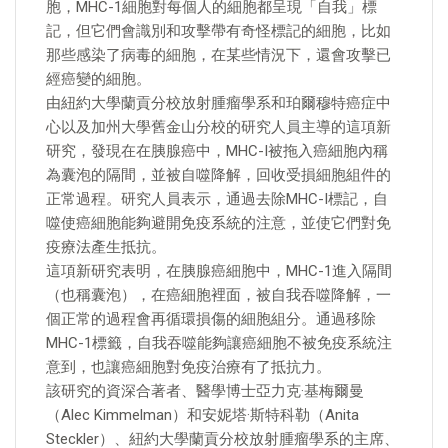
胞，MHC-1細胞對每個人的細胞都呈現「自我」標
記，但它們會識別和攻擊帶有奇怪標記的細胞，比如
那些感染了病毒的細胞，在某些情況下，還會攻擊已
經癌變的細胞。
由紐約大學蘭貢分校放射腫瘤學系和珀爾穆特癌症中
心以及加州大學舊金山分校的研究人員主導的這項新
研究，發現在在胰腺癌中，MHC-I被拖入癌細胞內稱
為囊泡的隔間，並被自噬降解，回收受損細胞組件的
正常過程。研究人員表示，通過去除MHC-I標記，自
噬使癌細胞能夠避開免疫系統的注意，並使它們對免
疫療法產生抵抗。
這項新研究表明，在胰腺癌細胞中，MHC-1進入隔間
（也稱囊泡），在癌細胞裡面，被自我吞噬降解，一
個正常的過程會再循環損傷的細胞組分。通過移除
MHC-1標籤，自我吞噬能夠讓癌細胞不被免疫系統注
意到，也讓癌細胞對免疫治療有了抵抗力。
該研究的資深合著者、醫學博士亞力克·基梅爾曼
（Alec Kimmelman）和安妮塔·斯特科勒（Anita
Steckler）、紐約大學蘭貢分校放射腫瘤學系的主席、