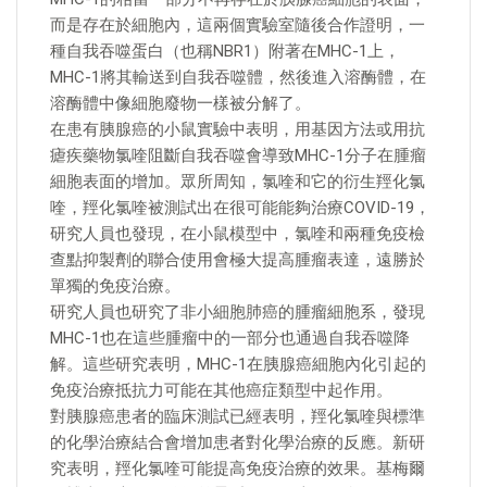
而是存在於細胞內，這兩個實驗室隨後合作證明，一
種自我吞噬蛋白（也稱NBR1）附著在MHC-1上，
MHC-1將其輸送到自我吞噬體，然後進入溶酶體，在
溶酶體中像細胞廢物一樣被分解了。
在患有胰腺癌的小鼠實驗中表明，用基因方法或用抗
瘧疾藥物氯喹阻斷自我吞噬會導致MHC-1分子在腫瘤
細胞表面的增加。眾所周知，氯喹和它的衍生羥化氯
喹，羥化氯喹被測試出在很可能能夠治療COVID-19，
研究人員也發現，在小鼠模型中，氯喹和兩種免疫檢
查點抑製劑的聯合使用會極大提高腫瘤表達，遠勝於
單獨的免疫治療。
研究人員也研究了非小細胞肺癌的腫瘤細胞系，發現
MHC-1也在這些腫瘤中的一部分也通過自我吞噬降
解。這些研究表明，MHC-1在胰腺癌細胞內化引起的
免疫治療抵抗力可能在其他癌症類型中起作用。
對胰腺癌患者的臨床測試已經表明，羥化氯喹與標準
的化學治療結合會增加患者對化學治療的反應。新研
究表明，羥化氯喹可能提高免疫治療的效果。基梅爾