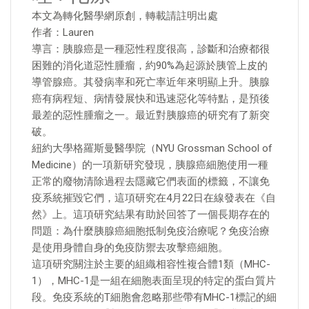
本文為轉化醫學網原創，轉載請註明出處
作者：Lauren
導言：胰腺癌是一種惡性程度很高，診斷和治療都很
困難的消化道惡性腫瘤，約90%為起源於胰管上皮的
導管腺癌。其發病率和死亡率近年來明顯上升。胰腺
癌有病程短、病情發展快和迅速惡化等特點，是預後
最差的惡性腫瘤之一。最近對胰腺癌的研究有了新突
破。
紐約大學格羅斯曼醫學院（NYU Grossman School of
Medicine）的一項新研究發現，胰腺癌細胞使用一種
正常的廢物清除過程去隱藏它們表面的標籤，不讓免
疫系統摧毀它們，這項研究在4月22日在線發表在《自
然》上。這項研究結果有助於回答了一個長期存在的
問題：為什麼胰腺癌細胞抵制免疫治療呢？免疫治療
是使用身體自身的免疫防禦去攻擊癌細胞。
這項研究關注於主要的組織相容性複合體1類（MHC-
1），MHC-1是一組在細胞表面呈現的特定的蛋白質片
段。免疫系統的T細胞會忽略那些帶有MHC-1標記的細