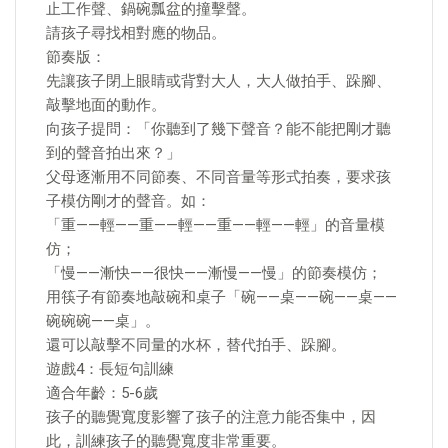
止工作聲、鍋碗瓢盆的撞擊聲。
請孩子尋找相對應的物品。
節奏版：
先讓孩子閉上眼睛或背對大人，大人做拍手、跺腳、
敲擊地面的動作。
向孩子提問：「你聽到了幾下聲音？能不能把剛才聽
到的聲音拍出來？」
父母逐漸用不同節奏、不同音量等形式拍奏，要求孩
子模仿剛才的聲音。如：
「重——輕——重——輕——重——輕——輕」的音量模
仿；
「慢——漸快——很快——漸慢——慢」的節奏模仿；
用筷子有節奏地敲碗和桌子「碗——桌——碗——桌——
碗碗碗——桌」。
還可以敲擊不同量的水杯，替代拍手、跺腳。
遊戲4：長短句訓練
適合年齡：5-6歲
孩子的聽覺寬度影響了孩子的注意力能否集中，因
此，訓練孩子的聽覺寬度非常重要。