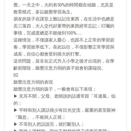
覺。一天之中，大約有50%的時間都在傾聽，尤其是
教育模式，多以聽覺學習為主。
朋友的孩子在課堂上難以記住東西，在生活中也總是
丟三落四，大人交代好要帶的東西經常忘記；叮囑的
事情，完成度總是不能做到100%……
這種情況，不僅讓家人憂心，也跟不上正常的學習節
奏，學習效率低下。長此以往，不僅影響正常學習與
成長，自信心都會受到很大的打擊。
這些問題，並非在正式升入小學之後才出現的，在學
齡前階段，聽覺注意力弱的孩子就會初露端倪。
02
聽覺注意力弱的表現
聽覺注意力弱的孩子，一般會有以下表現：
▶ 充耳不聞，父母、老師說的話通常跟「耳邊風」似
的；
▶ 平時和別人講話很少有目光交流，嚴重的甚至眼神
「飄忽」，不敢與人正視；
▶ 不等別人把話說完，就打斷別人；