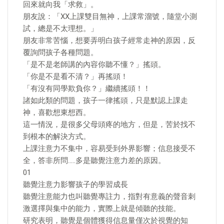
回來就向我「求救」。
朋友說：「XX上課雙目無神，上課常溜號，隨堂小測
試，總是不太理想。」
朋友非常苦惱，想要弄明白孩子經常走神的原因，反
覆詢問孩子各種問題。
「是不是老師講的內容你聽不懂？」搖頭。
「你是不是看不清？」再搖頭！
「有沒有同學欺負你？」繼續搖頭！！
諸如此類的問題，孩子一律搖頭，只是默認上課走
神，喜歡想東想西。
這一情況，是很多父母頭疼的地方，但是，苦於找不
到根本的解決方式。
上課注意力不集中，容易受到外界影響；信息接受不
全，答非所問…..多是聽覺注意力差的原因。
01
聽覺注意力影響孩子的學習成長
聽覺注意能力也叫聽覺專註力，指對有意義的聲音刺
激選擇與集中的能力，實際上就是傾聽的技能。
研究表明，聽覺是個體獲得信息量僅次於視覺的知