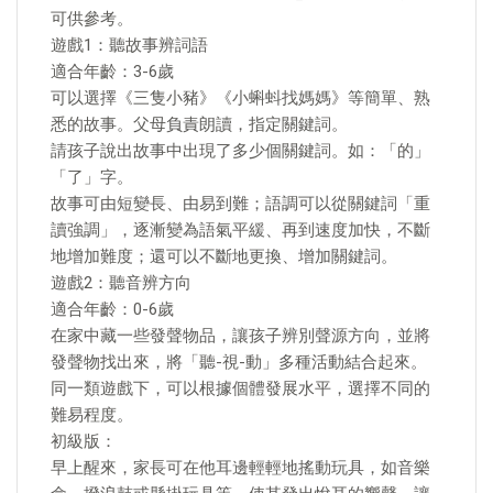
可供參考。
遊戲1：聽故事辨詞語
適合年齡：3-6歲
可以選擇《三隻小豬》《小蝌蚪找媽媽》等簡單、熟
悉的故事。父母負責朗讀，指定關鍵詞。
請孩子說出故事中出現了多少個關鍵詞。如：「的」
「了」字。
故事可由短變長、由易到難；語調可以從關鍵詞「重
讀強調」，逐漸變為語氣平緩、再到速度加快，不斷
地增加難度；還可以不斷地更換、增加關鍵詞。
遊戲2：聽音辨方向
適合年齡：0-6歲
在家中藏一些發聲物品，讓孩子辨別聲源方向，並將
發聲物找出來，將「聽-視-動」多種活動結合起來。
同一類遊戲下，可以根據個體發展水平，選擇不同的
難易程度。
初級版：
早上醒來，家長可在他耳邊輕輕地搖動玩具，如音樂