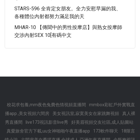
STARS-596 全肯定女朋友。全力安慰早漏的我、
各種體位內射都努力滿足我的天
MHAR-10 【傳聞中的男性按摩店】與熟女按摩師
交涉內射SEX 10[有碼中文
校花求包養,mm夜色兔費色情視頻直播間
mmbox彩虹戶外實戰直
播app ,美女視頻六間房
美女視訊室,寂寞美女在家跳舞視頻
真人裸
秀直播間
live173視訊影音live秀
好美眉視頻交友社區,成人貼圖站
真愛旅舍官方下載,uu女神啪啪午夜直播app
173軟件聊天
18限言
情小說
六間房美女秀場直播,全球成人,亞洲午夜直播間
金瓶梅視訊