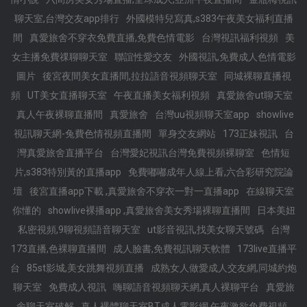
聊天室,台灣交友app排行
外國模特兒寫真,s383午夜美女福利直播
間
真愛旅舍不穿衣免費直播,免費色情電影
台灣視訊福利視頻
美
女主播免費祼聊聊天室
聯誼性愛交友
外國視訊,免費成人色情電影
圖片
後宮夜間美女直播間,拉拉語音視頻聊天室
同城裸聊直播視
頻
UT美女直播聊天室
午夜直播美女福利視頻
真愛旅舍ut聊天室
真人午夜裸聊直播間
真愛旅舍
台灣uu視頻聊天室app
showlive
視訊聊天網-兔費色情視頻直播間
單身交友網站
173正妹視訊
台
灣真愛旅舍直播平台
台灣愛妃視訊台灣免費視頻裸聊室
色情短
片,s383特別黃的直播app
免費嘟嘟成年人線上看,六合彩研究院論
壇
後宮直播app下載 ,真愛旅舍不穿衣一對一直播app
在線聊天室
你懂的
showlive裸播app ,真愛旅舍美女秀場裸聊直播間
日本美妞
私密視頻,9聊視頻語音聊天室
ut影音視訊,找美女聊天號碼
台灣
173直播,色裸聊直播間
成人臉書,免費視訊聊天軟體
173live直播平
台
85st影城,美女跳舞視頻直播
成熟女人做愛成人交友網,同城約炮
聊天室
免費成人視訊
嗨聊語音視頻聊天網,真人裸聊平台
真愛旅
舍聊天室破解
真人裸體聊天室BT成人電影網,午夜激欲免費視頻