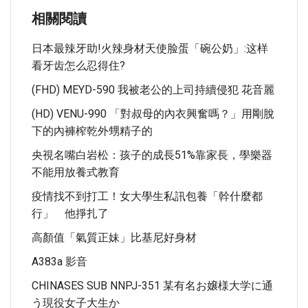
相關閱讀
日本最辣牙助!火辣身材天使脸蛋「碗公奶」:这样
看牙齿怎么忍得住?
(FHD) MEYD-590 我被老公的上司持續侵犯 花音麗
(HD) VENU-990 「對叔母的內衣興奮嗎？」用剛脫
下的內褲榨乾外甥精子的
央視名嘴白岩松：孩子的成長51%靠家長，學樂器
不能用放養式教育
疫情找不到打工！女大學生私訊包養「幹什麼都
行」 他掙扎了
高顏值「氣質正妹」比基尼好身材
A383a 影音
CHINASES SUB NNPJ-351 某有名お嬢様大学に通
う現役女子大生か