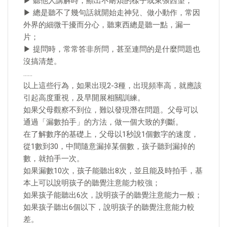
▶ 聽他人講解時，顯出不耐煩的樣子或東張西望；
▶ 總是聽不了幾句話就開始走神兒、做小動作，常因
外界的細微干擾而分心，聽東西總是聽一點，漏一
片；
▶ 提問時，常常答非所問，甚至連問的是什麼問題也
沒搞清楚。
……
以上這些行為，如果出現2-3種，出現頻率高，就應該
引起高度重視，及早開展相關訓練。
如果父母觀察不到位，難以發現潛在問題。父母可以
通過「漏數拍手」的方法，做一個大致的判斷。
在了解數序的基礎上，父母以1秒說1個數字的速度，
從1數到30，中間隨意漏掉某個數，孩子聽到漏掉的
數，就拍手一次。
如果漏數10次，孩子能聽出8次，並且能及時拍手，基
本上可以說明孩子的聽覺注意能力較強；
如果孩子能聽出6次，說明孩子的聽覺注意能力一般；
如果孩子聽出6個以下，說明孩子的聽覺注意能力較
差。