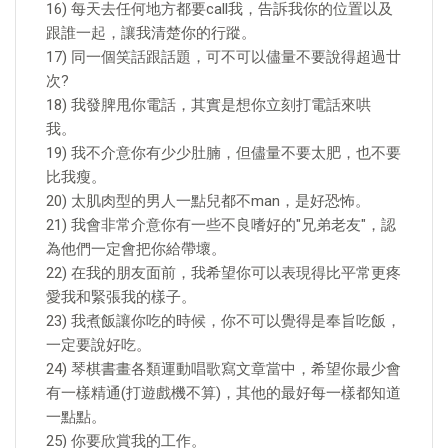
16) 每天去任何地方都要call我，告訴我你的位置以及
跟誰一起，讓我清楚你的行蹤。
17) 同一個笑話跟話題，可不可以儘量不要說得超過廿
次?
18) 我發脾甩你電話，其實是想你立刻打電話來哄
我。
19) 我不介意你有少少肚腩，但儘量不要太肥，也不要
比我瘦。
20) 太肌肉型的男人一點兒都不man，是好恐怖。
21) 我會非常介意你有一些不良嗜好的"兄弟老友"，認
為他們一定會把你給帶壞。
22) 在我的朋友面前，我希望你可以表現得比平常更疼
愛我和緊張我的樣子。
23) 我煮飯讓你吃的時候，你不可以覺得是奉旨吃飯，
一定要說好吃。
24) 琴棋書畫各類運動唱歌寫文章當中，希望你最少會
有一樣精通(打遊戲機不算)，其他的最好每一樣都知道
一點點。
25) 你要欣賞我的工作。