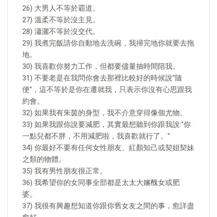
26) 大男人不等於霸道。
27) 溫柔不等於沒主見。
28) 瀟灑不等於沒交代。
29) 我煮完飯請你自動地去洗碗，我掃完地你就要去拖
地。
30) 我喜歡你努力工作，但都要儘量抽時間陪我。
31) 不要老是在我問你會去那裡比較好的時候說"隨
便"，這不等於是你在遷就我，只表示你沒有心思跟我
約會。
32) 如果我有朱茵的身型，我不介意穿得像個尤物。
33) 如果我跟你說要減肥，其實最想聽到你跟我說:"你
一點兒都不胖，不用減肥啦，我喜歡就行了。"
34) 你最好不要有任何女性朋友、紅顏知己或契姐契妹
之類的物體。
35) 我有男性朋友很正常。
36) 我希望你的女同事全部都是太太大嬸醜女或肥
婆。
37) 我很有興趣想知道你跟你舊女友之間的事，愈詳盡