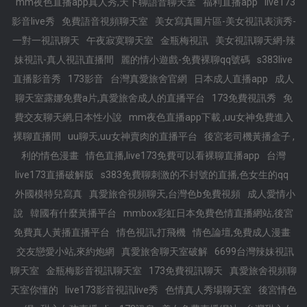
mm夜色直播app真人秀,天下聊語音聊天室
福利直播app
live173
影音live秀
免費語音視頻聊天室
美女寫真圖片區-美女視訊表演秀-
一對一視訊聊天
午夜寂寞聊天室
金瓶梅視訊
美女視訊聊天網-辣
妹視訊-真人視訊直播間
麗的情小遊戲-免費裸聊qq號碼
s383live
直播影音秀
173影音
台灣真愛旅舍官網
日本成人直播app
成人
聊天室露娜免費a片,真愛旅舍成人的直播平台
173免費視訊秀
免
費交友聊天網,日本性小說
mm夜色直播app下載 ,uu女神免費進入
裸聊直播間
uu聊天,uu女神賣肉的直播平台
後宮老司機黃播盒子 ,
利的情色漫畫
情色直播,live173免費可以看裸聊直播app
台灣
live173直播破解版
s383免費聊刺激的不封號的直播,色女生的qq
外國模特兒寫真
真愛旅舍視頻聊天,台灣色b免費視頻
成人愛情小
說
韓國有什麼黃播平台
mmbox彩虹日本免費色情直播網站,後宮
免費真人黃播直播平台
情色視訊,打飛機
情色論壇,免費成人漫畫
交友戀愛小站,來約炮網
真愛旅舍聊天室破解
6699台灣辣妹視訊
聊天室
金瓶梅影音視訊聊天室
173免費視訊聊天
真愛旅舍視頻聊
天室你懂的
live173影音視訊live秀
色情真人秀場聊天室
後宮情色