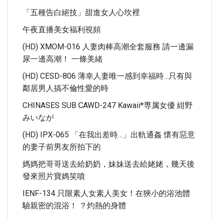
「五種告白絕技」甜進女人心坎裡
午夜直播美女福利視頻
(HD) XMOM-016 人妻肉棒高潮全套服務 請一邊漏
尿一邊高潮！ 一條美緒
(HD) CESD-806 薄幸人妻唯一感到幸福時…只有與
鄰居男人搞不倫性愛的時
CHINASES SUB CAWD-247 Kawaii*専属女優 紺野
みいなが
(HD) IPX-065 「在我出差時…」出軌通姦 懷有惡意
的妻子前男友所拍下的
媽媽把哥哥送去給奶奶，妹妹送去給姥姥，幾天後
發來照片寶媽笑噴
IENF-134 只限素人女素人美女！在狹小的浴池體
驗親密的混浴！ ？灼熱的身體