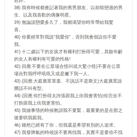
愈好。
38) 我有時候都會記著我的舊男朋友、以前暗戀過的男
生、以及我喜歡的偶像明星。
39) 無論談戀愛多久了，我都渴望你時常帶給我驚
喜。
40) 你要經常對我說"我愛你"，否則我會假設你不愛
我。
41) 十二歲以下的女孩才有權利打扮得可愛，其餘年齡
的女人有權利有可愛的性格!
42) 回應:不要在公眾場合怪叫或大驚小怪)不要在公眾
場合對我呼呼吼吼又或是撇下我一人。
43) (回應:大庭廣眾害羞、不說話不是斯文)大庭廣眾說
髒話不叫有型。
44) (回應:你打扮得太誇張跟我上街我會害怕)你完全不
打扮跟我上街我更害怕。
45) 我做事情的時候教訓我不要緊，最重要的是在那之
後要哄我親我。
46) 雖然已經有了你，但我還是希望有別的人追求。
47) 我發脾氣的時候說不要再找我，其實不是要你不找