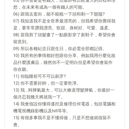
05) 你不需要是有錢人，但最好有比較遠大的目標和理
想，在未來有成為一個有錢人的可能。
06) 跟我去逛街，能不能梳一下頭和剃一下鬍鬚?
07) 我知道我不是全世界最漂亮的，但我希望你覺得我
是，要常常讚我漂亮、歌甜、身材好、可愛、溫柔。
08) 當我剪了頭髮畫了一點眼影穿了新鞋子，希望你會
留意到。
09) 所以各種紀念日跟生日，你必需全部都記得。
10) 我所有的事情都好想跟你分享、例如我用什麼化妝
品什麼護膚品，雖然你不一定明白但是希望你會裝作
你在聽。
11) 你臨睡前可不可以刷牙?
12) 你不需要好帥，但一定要乾淨。
13) 我….時脾氣最大，可以大條道理髮脾氣，你最好一
個月忍我幾天將就我一下。
14) 我會假設你懂得遙控及修理任何電器，包括電腦相
機電視機錄影機以及hifi等等。
15) 有很多事我不是不懂得做，只是不想做就假裝不
會。