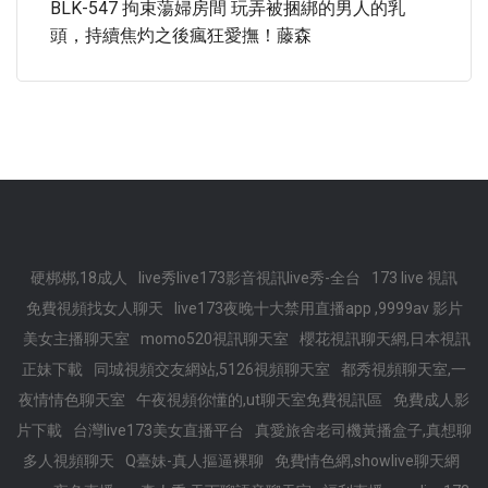
BLK-547 拘束蕩婦房間 玩弄被捆綁的男人的乳
頭，持續焦灼之後瘋狂愛撫！藤森
硬梆梆,18成人
live秀live173影音視訊live秀-全台
173 live 視訊
免費視頻找女人聊天
live173夜晚十大禁用直播app ,9999av 影片
美女主播聊天室
momo520視訊聊天室
櫻花視訊聊天網,日本視訊
正妹下載
同城視頻交友網站,5126視頻聊天室
都秀視頻聊天室,一
夜情情色聊天室
午夜視頻你懂的,ut聊天室免費視訊區
免費成人影
片下載
台灣live173美女直播平台
真愛旅舍老司機黃播盒子,真想聊
多人視頻聊天
Q臺妹-真人摳逼裸聊
免費情色網,showlive聊天網