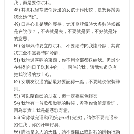
我，而是要你哄我。
48) 其實我經常把你身邊的女孩子作比較，是想你讚美
我比她們好。
49) 口是心非是我的專長，尤其發脾氣時大多數時候都
是在說假？，不去就是去，不要就是要，不好就是好
的意思。
50) 發脾氣時要立刻哄我，不要給時間我讓冷靜，其實
我完全不需要時間冷靜。
51) 我說過喜歡的東西，你不用全部都送給我。但最少
在特別的日子送其中的一、兩件給我，讓我知道你有
把我說過的放上心。
52) 女朋友說過的話最好要記得一點，不要隨便假裝聽
到。
53) 可以陪自己的朋友，但一定要重色輕友。
54) 我說有一首歌很動聽的時候，希望你會留意歌詞，
因為事實上我是想憑歌寄意。
55) 當你做完運動(跑完步or打完波)，請你不要走過來
抱住我，你的汗味好臭。
56) 購物是女人的天性，請不要阻止或對我的購物行動