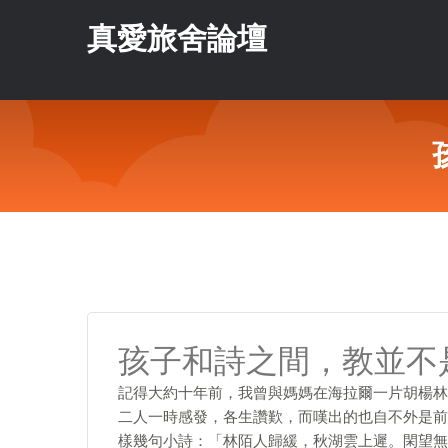
真愛旅舍論壇
孩子和詩之間，教並不
記得大約十年前，我曾與媽媽在海拉爾一片胡楊林
二人一時感發，各生讚歎，而嘆出的也自不外是前
樣幾句小詩：「林陌人歸緩，秋湖雲上遲。閑望無