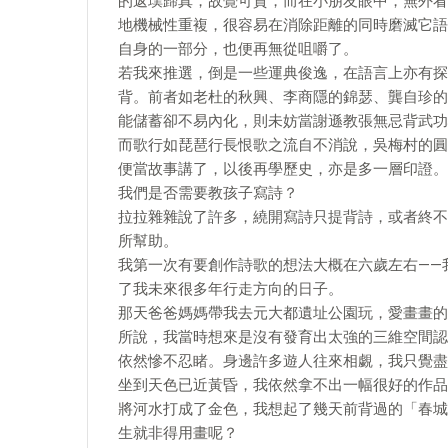
的返璞歸真，故覺可貴，而在小朋友眼中，無外看
地機械性重複，很容易在消除距離的同時磨滅它語
自身的一部分，也便再無從咀嚼了。
若我來推選，倒是一些運典俊逸，在語言上亦有探
背。前者如老杜的秋興、李商隱的錦瑟、龔自珍的
能儲蓄卻不易內化，則未妨當謝遜教張無忌背武功
而歌行如琵琶行長恨歌之流自不消說，吳梅村的圓
便當故事講了，以後再學歷史，亦是多一層印證。
我們是否需要教孩子寫詩？
拉拉雜雜說了許多，繞開寫詩只提背詩，或者終不
所幫助。
我第一次有要創作詩歌的想法大概在六歲左右——
了我未來很多年行走方向的日子。
那天爸爸媽媽帶我去元大都遺址公園玩，愛畫畫的
所說，我當時想來是沒有發育出太強的三維空間認
依然慘不忍睹。身邊許多遊人往來相覷，我只覺盡
坐到天色已近黃昏，我依然拿不出一幅很好的作品
將河水打成了金色，我想起了幾天前背過的「春城
生就非得用畫呢？