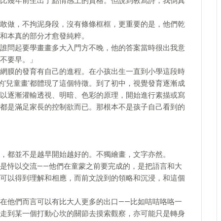
比幾年前生出了點情感上的資格。但說到教寫詩，我倒真
敢做，不拘泥身段，沒有條條框框，更重要的是，他們乾
和本真的部分才愈發純粹。
誰問起要學畫畫多大入門方不晚，他的答案當時很出我意
不要早。」
網膜的發育有自己的進程。在小孩出生一直到小學這段時
的'兒童畫'都體現了這個特徵。到了初中，視覺發育逐漸成
以逐漸灌輸透視、明暗、色彩的原理，開始進行素描或寫
都是滿足家長的控制欲而已。那根本不是孩子自己看到的
，都並不是越早開始越好的。不獨繪畫，文字亦然。
是恃以交流——他們在童蒙之前要完成的，是把語言和大
可以得到理解和相應，而前文說到的領略和沉浸，和這個
在他們而言可以有比大人更多的出口——比如咭咭咯咯一
走到某一個打動心坎的關節去摸索觀察，亦可能只是轉身