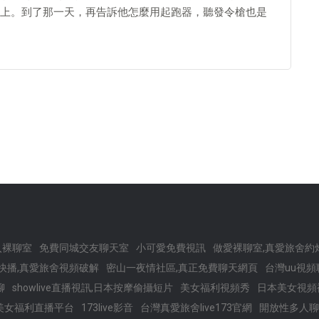
上。到了那一天，再告訴他怎麼用起跑器，聽發令槍也是
入裸聊室
免費同城交友聊天室
小可愛免費視訊
做愛裸聊室,真愛旅舍約
快播,真愛旅舍視頻破解
密山一夜情社區,真正免費聊天網頁
台灣uu視
聊
showlive直播視訊,日本按摩偷攝短片
美女福利視頻秀
日本美女視頻
美女福利直播平台
173live影音
台灣真愛旅舍live173官網
開放性多人聊