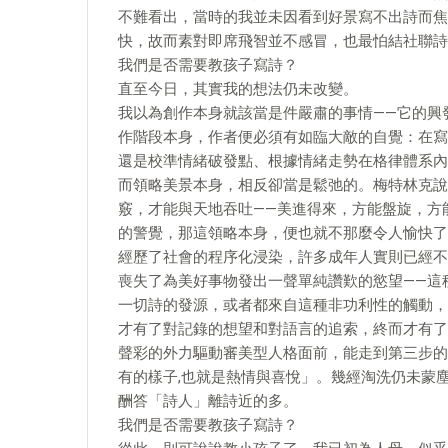
不難看出，當時的我並未因看到好景寫不出詩而焦
快，故而素對即席飛智並不感冒，也最怕結社聯詩
我們是否需要教孩子寫詩？
直至今日，其實我的想法仍未改變。
我以為創作本身就該當是件嚴肅的事情——它的興
作階段本身，作者便必須有如臨大敵的自覺：在寫
還是校準情緒破發點、根據情緒走勢在格律體系內
而領略美景本身，相反卻當是鬆弛的。梅特林克說
竅，才能與天地吞吐——美進得來，方能盤旋，方
的警覺，那這領略本身，便也就不那麼令人愉快了
經歷了社會的程序化浸染，許多成年人實則已經不
喪失了為美好事物發出一聲單純讚歎的慾望——這
一切詩的發源，或者都來自這種非功利性的觸動，
才有了對記錄的想望和對語言的追索，終而才有了
聲彩的外力驅動審美型人格面前，能走到第三步的
有的樣子,也就是熱情與喜悅」。幾經淘洗仍未蒙
酬答「詩人」離詩近的多。
我們是否需要教孩子寫詩？