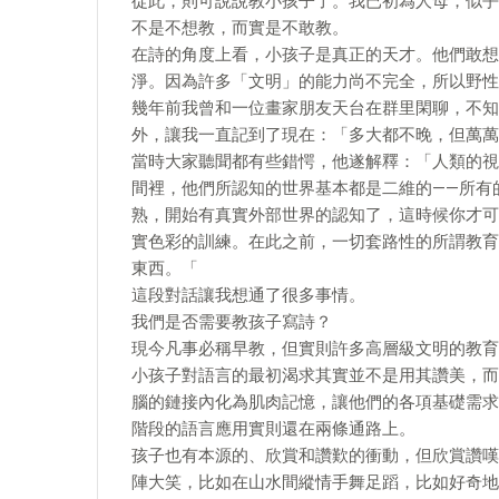
從此，則可說說教小孩子了。我已初為人母，似乎
不是不想教，而實是不敢教。
在詩的角度上看，小孩子是真正的天才。他們敢想
淨。因為許多「文明」的能力尚不完全，所以野性
幾年前我曾和一位畫家朋友天台在群里閑聊，不知
外，讓我一直記到了現在：「多大都不晚，但萬萬
當時大家聽聞都有些錯愕，他遂解釋：「人類的視
間裡，他們所認知的世界基本都是二維的——所有
熟，開始有真實外部世界的認知了，這時候你才可
實色彩的訓練。在此之前，一切套路性的所謂教育
東西。「
這段對話讓我想通了很多事情。
我們是否需要教孩子寫詩？
現今凡事必稱早教，但實則許多高層級文明的教育
小孩子對語言的最初渴求其實並不是用其讚美，而
腦的鏈接內化為肌肉記憶，讓他們的各項基礎需求
階段的語言應用實則還在兩條通路上。
孩子也有本源的、欣賞和讚歎的衝動，但欣賞讚嘆
陣大笑，比如在山水間縱情手舞足蹈，比如好奇地