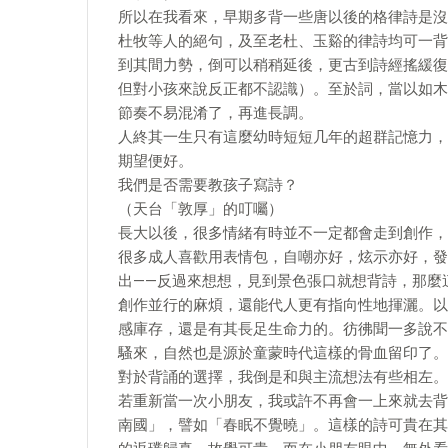
所以在我看來，早期多背一些唐以後的格律詩是沒
杜牧等人的絕句，及至老杜、玉谿的律詩均可一背
到其間力勢，倒可以稍稍延後，更古到詩經搖緩復
但對小孩來說反正都不認識）。至於詞，當以如木
節奏不易混淆了，再進長調。
人終其一生只有這麼幼時短短几年的超群記憶力，
期望便好。
我們是否需要教孩子寫詩？
（天台「敦厚」的叮囑）
長大以後，很多情緒有時並不一定都會走到創作，
很多成人喜歡用表情包，自嘲亦好，炫示亦好，發
出——反過來想想，見到景色張口就想背詩，那麼
創作並行的麻煩，還能代人更有指向性地揮灑。以
感庫存，還是有其長足生命力的。彷彿聞一多說不
騷來，自然也是源於童蒙時代這樣的骨血留印了。
對於背誦的選擇，我倒是和與主流想法有些相左。
若重新當一次小朋友，我或許不再會一上來就去背
南國」，譬如「春眠不覺曉」。這樣的詩可貴在其