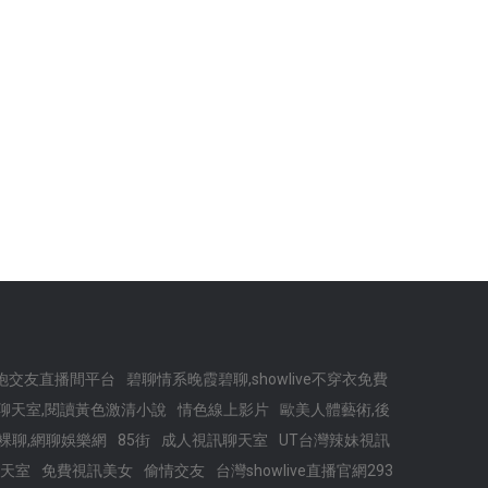
炮交友直播間平台
碧聊情系晚霞碧聊,showlive不穿衣免費
頻聊天室,閱讀黃色激清小說
情色線上影片
歐美人體藝術,後
裸聊,網聊娛樂網
85街
成人視訊聊天室
UT台灣辣妹視訊
天室
免費視訊美女
偷情交友
台灣showlive直播官網293