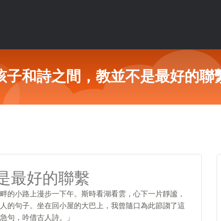
孩子和詩之間，教並不是最好的聯
是最好的聯繫
畔的小路上漫步一下午。斯時看湖看雲，心下一片靜謐，
人的句子。坐在回小屋的大巴上，我曾隨口為此節謅了這
急句，吟借古人詩。」