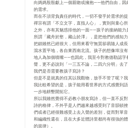
向媽媽殷殷獻上一個親吻或擁抱——他們自由，因
的需求。
而在不須背負責任的時代，一切不發乎於需求的提
禪宗有謂「不立文字，直指人心」，實則與童心所
之外，亦有其魅惑排他的一面——孩子的接納能力
所謂「藏舟於壑，藏山於澤」，是把他們的感知力
把鎖雖然已經很大，但用來看守無質卻易隨人成長
瀉水置平地，各自東西南北流。孩子的想像埠沒有
地人為加個噴嘴——也因此，我至今對教德勒認字
聲，更不必說到「一三五不論，二四六分明」去了
我們是否需要教孩子寫詩？
但是不是就真的任其以我觀物，放手不管了呢？我
我比較希望的是，孩子能用看世界的方式感覺到語
一步地耕墾開拓它。
所以我雖然覺得不必教小朋友寫詩，但一直不反對
詩的格律，不外乎是人們越來越感受到了音韻頓挫
們或者已經很難感受上去入聲的差別，從而對單音
和編織性還在，且在大多近體詩里都尚有很強的體
的規律）。