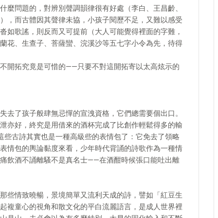
什麼問題的，對辨別聲調韻律很有好處（李白、王昌齡、
），而古體因其聲律未協，小孩子閱歷不足，又難以感受
沓如歌謠，則反而又可提前（大人可能覺得裡面的字難，
蘭花、生查子、菩薩蠻、浣溪沙等五七字小令為先，待得
不開拓究竟是可惜的——只要不對這開拓寄以太高炫示的
失去了孩子般肆無忌憚的宣洩資格，它們總需要個出口。
泄亦好，終究是用借來的酒杯完成了比創作輕鬆得多的輸
這些古詩其實也是一種高級些的表情包了：它免去了領略
表情包的輿論黏度來看，少年時代背誦的詩歌作為一種情
痛飲酒不誦離騷不是真名士——在酒酣時候張口能吐出離
那些情致曉暢，景境簡單又流利天成的詩，譬如「紅豆生
起複童心的視角和散文化的平白流麗語言，是成人世界裡