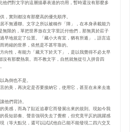
此他們對文字的這層描摹表達的功用，暫時還沒有那麼多
供，實則都沒有那麼高的優先順序。
居不無通聯。文字之所以被稱作「障」，在本身承載能力
是無限的，單把世界放在文字里託付他們，那無異於莊子
過早地規定了位置。「藏小大有宜，猶有所遁」，語言這
而坍縮的世界，依然是不甚牢靠的。
方向性，有能力「藏天下於天下」，是以我覺得不必太早
都沒有那麼熱衷。而不教文字，自然就無從引入拼音四
。
以為倒也不是。
言的美，再決定是否要接納它，使用它，甚至在未來去進
讓他們背詩。
的美感，而為了貼近追摹它而發展出來的規則。現如今我
的長短節奏、聲音強弱失去了覺察，但究竟平仄的跳躍感
現（等大點兒，還可以試試他自己能不能發現二四六交叉