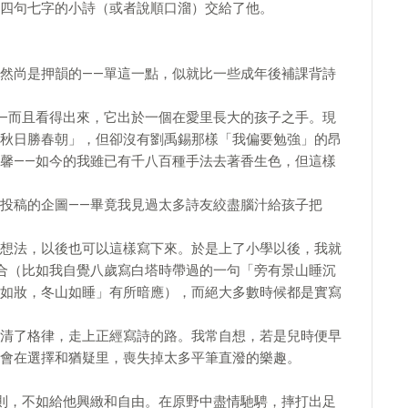
四句七字的小詩（或者說順口溜）交給了他。
然尚是押韻的——單這一點，似就比一些成年後補課背詩
—而且看得出來，它出於一個在愛里長大的孩子之手。現
秋日勝春朝」，但卻沒有劉禹錫那樣「我偏要勉強」的昂
馨——如今的我雖已有千八百種手法去著香生色，但這樣
投稿的企圖——畢竟我見過太多詩友絞盡腦汁給孩子把
想法，以後也可以這樣寫下來。於是上了小學以後，我就
合（比如我自覺八歲寫白塔時帶過的一句「旁有景山睡沉
如妝，冬山如睡」有所暗應），而絕大多數時候都是實寫
清了格律，走上正經寫詩的路。我常自想，若是兒時便早
會在選擇和猶疑里，喪失掉太多平筆直潑的樂趣。
則，不如給他興緻和自由。在原野中盡情馳騁，摔打出足