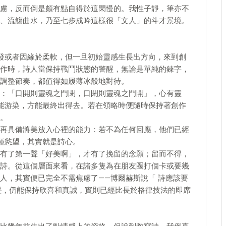
慮，反而倒是頗有點自得於這閑慢的。我性子靜，筆亦不
、流觴曲水，乃至七步成吟這樣很「文人」的斗才景境。
發或者因緣於柔軟，但一旦初始靈感生長出方向，來到創
作時，詩人當保持戰鬥狀態的警醒，無論是單純的鍊字，
調整節奏，都值得如履薄冰般地對待。
：「口開則靈魂之門閉，口閉則靈魂之門開」，心有靈
能游染，方能最終出得去。若在領略時便隨時保持著創作
。
再具備將美放入心裡的能力：若不為任何回應，他們已經
種慾望，其實就是詩心。
有了第一聲「好美啊」，才有了挽留的念願；留而不得，
詩。從這個層面來看，在諸多隻為在朋友圈打個卡或要幾
人，其實便已完全不需焦慮了——博爾赫斯說「 詩應該要
塵，仍能保持欣喜和真誠，實則已經比長於格律技法的即席