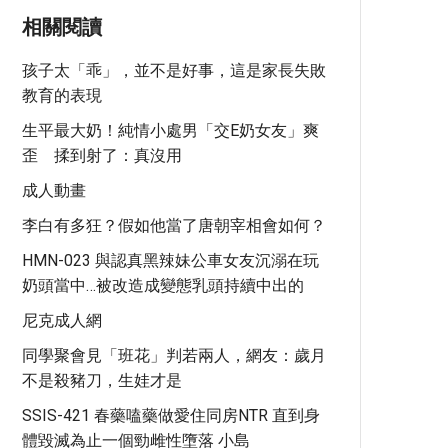
相關閱讀
孩子太「乖」，並不是好事，這是家長失敗
教育的表現
生平最大奶！純情小處男「交E奶女友」爽
歪 揉到射了：真沒用
成人動畫
李白有多狂？假如他當了唐朝宰相會如何？
HMN-023 與認真黑辣妹公車女友沉溺在玩
奶頭當中…被改造成變態乳頭持續中出的
尼克成人網
同學聚會見「班花」判若兩人，網友：歲月
不是殺豬刀，生娃才是
SSIS-421 春藥嗑藥做愛住同房NTR 直到身
體毀滅為止一個勁雌性墮落 小島