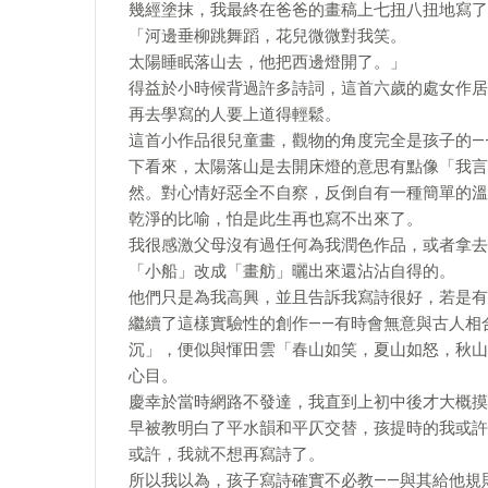
幾經塗抹，我最終在爸爸的畫稿上七扭八扭地寫了
「河邊垂柳跳舞蹈，花兒微微對我笑。
太陽睡眠落山去，他把西邊燈開了。」
得益於小時候背過許多詩詞，這首六歲的處女作居
再去學寫的人要上道得輕鬆。
這首小作品很兒童畫，觀物的角度完全是孩子的—
下看來，太陽落山是去開床燈的意思有點像「我言
然。對心情好惡全不自察，反倒自有一種簡單的溫
乾淨的比喻，怕是此生再也寫不出來了。
我很感激父母沒有過任何為我潤色作品，或者拿去
「小船」改成「畫舫」曬出來還沾沾自得的。
他們只是為我高興，並且告訴我寫詩很好，若是有
繼續了這樣實驗性的創作——有時會無意與古人相
沉」，便似與惲田雲「春山如笑，夏山如怒，秋山
心目。
慶幸於當時網路不發達，我直到上初中後才大概摸
早被教明白了平水韻和平仄交替，孩提時的我或許
或許，我就不想再寫詩了。
所以我以為，孩子寫詩確實不必教——與其給他規