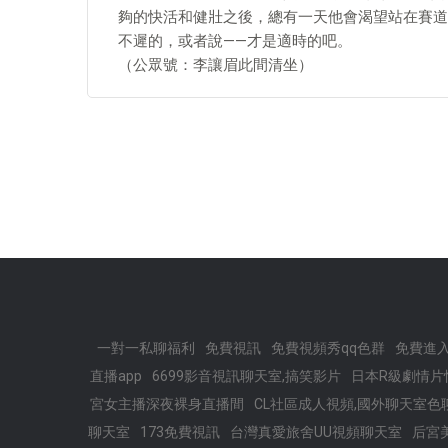
夠的快活和健壯之後，總有一天他會渴望站在賽道
不遲的，或者說——才是適時的吧。
（公眾號：李讓眉此間清坐）
一對一私聊福利
免費視訊
免費視頻秀qq色群
免費進
直播app
6699影音視訊聊天室,搞笑影片
日本R級劇情片
宮女主播深夜裸身直播間
CL社區成人視頻,國外聊天室色
聊天室
173免費視訊
台灣真愛旅舍UU視頻聊天室
后宮