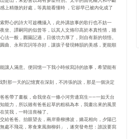
山是山，未必會以為有多麼特別。太早的固化輸入和不斷
感上精微的好處，等真能看懂時 ，它卻早已被內化成了
索野心的詩大可趁機攝入，此外講故事的歌行也不妨一
夜坐、譚嗣同的似曾等，以其人文烙印高於本真性情，雖
心法一般，囫圇記過，日後功力厚了，則自有新的領悟。
圓曲、永和宮詞等亦好，讓孩子發現轉韻的美感，更能順
能讓人滿意。便回憶一下我小時候寫詩的故事，希望能有
我對那一天的記憶實在深刻，不誇張的說，那是一個決定
爸爸帶了畫板，命我坐在一條小河旁邊寫生——一如天台
知能力，所以雖有爸爸起草的粗稿為本，我畫出來的風景
在笑我，一時沮喪極了。
交給爸爸。抬眼望去，兩岸垂柳拂波，嬌花相向，夕陽已
無處不飛花，寒食東風御柳斜」，遂突發奇想：誰說要寫