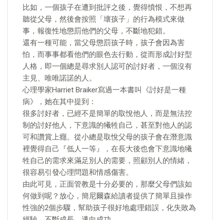
比如，一個孩子在遭到批評之後，覺得憤恨，不想再
聽從父母，然後會按照「壞孩子」的行為模式來做
事，報復性地懲罰他們的父母，不斷地犯錯。
還有一種可能，當父母懲罰孩子時，孩子會因為害
怕，而事事都看他們的眼色去行動，從而形成討好型
人格，即一個總是尋求別人認可的討好者，一個沒有
主見、唯唯諾諾的人。
心理學家Harriet Braiker寫過一本書叫《討好是一種
病》，她在其中提到：
很多討好者，已經不是簡單的取悅他人，而是無法控
制的討好他人，下意識的犧牲自己，甚至對他人的認
可和讚賞上癮。從小總是取悅父母的孩子會在潛意識
裡覺得自己『低人一等』，在長大後也會下意識地犧
牲自己的需求來滿足別人的需要，照顧別人的情緒，
很容易引發心理問題和情感傷害。
由此可見，正面管教是十分必要的，那麼父母們該如
何做到呢？放心，簡尼爾森給讀者提供了簡單且操作
性強的2個步驟，幫助孩子很好地處理錯誤，化失敗為
經驗，不斷成長，邁向成功。