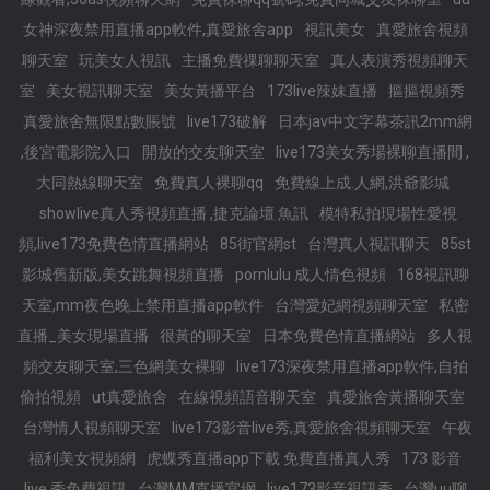
女神深夜禁用直播app軟件,真愛旅舍app
視訊美女
真愛旅舍視頻
聊天室
玩美女人視訊
主播免費祼聊聊天室
真人表演秀視頻聊天
室
美女視訊聊天室
美女黃播平台
173live辣妹直播
摳摳視頻秀
真愛旅舍無限點數賬號
live173破解
日本jav中文字幕茶訊2mm網
,後宮電影院入口
開放的交友聊天室
live173美女秀場裸聊直播間 ,
大同熱線聊天室
免費真人裸聊qq
免費線上成.人網,洪爺影城
showlive真人秀視頻直播 ,捷克論壇 魚訊
模特私拍現場性愛視
頻,live173免費色情直播網站
85街官網st
台灣真人視訊聊天
85st
影城舊新版,美女跳舞視頻直播
pornlulu 成人情色視頻
168視訊聊
天室,mm夜色晚上禁用直播app軟件
台灣愛妃網視頻聊天室
私密
直播_美女現場直播
很黃的聊天室
日本免費色情直播網站
多人視
頻交友聊天室,三色網美女裸聊
live173深夜禁用直播app軟件,自拍
偷拍視頻
ut真愛旅舍
在線視頻語音聊天室
真愛旅舍黃播聊天室
台灣情人視頻聊天室
live173影音live秀,真愛旅舍視頻聊天室
午夜
福利美女視頻網
虎蝶秀直播app下載 免費直播真人秀
173 影音
live 秀免費視訊
台灣MM直播官網
live173影音視訊秀
台灣uu聊