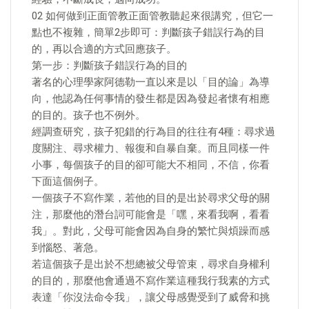
02 如何做到正面管教正面管教聽起來很講究，但它一
點也不複雜，簡單2步即可：判斷孩子錯誤行為的目
的，再以合適的方式回應孩子。
第一步：判斷孩子錯誤行為的目的
著名的心理學家阿德勒一直以來是以「目的論」為導
向，他認為任何事情的發生都是因為發起者懷有相應
的目的。孩子也不例外。
經調查研究，孩子犯錯的行為目的往往有4種：尋求過
度關注、尋求權力、報復和自暴自棄。而且同樣一件
小事，每個孩子的目的卻可能大不相同，不信，你看
下面這個例子。
一個孩子不寫作業，若他的目的是出於尋求父母的關
注，那麼他的潛台詞可能會是「嘿，來看我啊，看看
我」。對此，父母可能會因為自身的繁忙與煩躁而感
到惱怒、著急。
若這個孩子是出於不想總被父母管束，尋求自身權利
的目的，那麼他會通過不寫作業這種我行我素的方式
表達「你沒法命令我」，讓父母感覺受到了威脅和挑