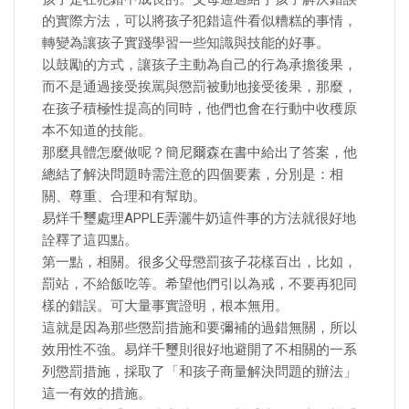
的實際方法，可以將孩子犯錯這件看似糟糕的事情，
轉變為讓孩子實踐學習一些知識與技能的好事。
以鼓勵的方式，讓孩子主動為自己的行為承擔後果，
而不是通過接受挨罵與懲罰被動地接受後果，那麼，
在孩子積極性提高的同時，他們也會在行動中收穫原
本不知道的技能。
那麼具體怎麼做呢？簡尼爾森在書中給出了答案，他
總結了解決問題時需注意的四個要素，分別是：相
關、尊重、合理和有幫助。
易烊千璽處理APPLE弄灑牛奶這件事的方法就很好地
詮釋了這四點。
第一點，相關。很多父母懲罰孩子花樣百出，比如，
罰站，不給飯吃等。希望他們引以為戒，不要再犯同
樣的錯誤。可大量事實證明，根本無用。
這就是因為那些懲罰措施和要彌補的過錯無關，所以
效用性不強。易烊千璽則很好地避開了不相關的一系
列懲罰措施，採取了「和孩子商量解決問題的辦法」
這一有效的措施。