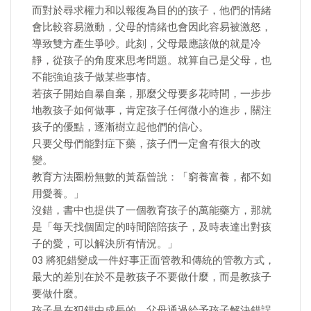
而對於尋求權力和以報復為目的的孩子，他們的情緒
會比較容易激動，父母的情緒也會因此容易被激怒，
導致雙方產生爭吵。此刻，父母最應該做的就是冷
靜，從孩子的角度來思考問題。就算自己是父母，也
不能強迫孩子做某些事情。
若孩子開始自暴自棄，那麼父母要多花時間，一步步
地教孩子如何做事，肯定孩子任何微小的進步，關注
孩子的優點，逐漸樹立起他們的信心。
只要父母們能對症下藥，孩子們一定會有很大的改
變。
教育方法圈粉無數的黃磊曾說：「窮養富養，都不如
用愛養。」
沒錯，書中也提供了一個教育孩子的萬能藥方，那就
是「每天找個固定的時間陪陪孩子，及時表達出對孩
子的愛，可以解決所有情況。」
03 將犯錯變成一件好事正面管教和傳統的管教方式，
最大的差別在於不是教孩子不要做什麼，而是教孩子
要做什麼。
孩子是在犯錯中成長的。父母通過給予孩子解決錯誤