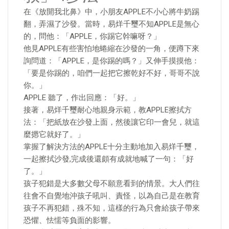
在《放開我北鼻》中，小朋友APPLE不小心將牛奶踢
翻，弄濕了沙發。當時，易烊千璽不知APPLE是無心
的，問他：「APPLE，你踢它幹嘛呀？」
他見APPLE有些害怕地蜷縮在沙發的一角，便蹲下來
詢問道：「APPLE，是你踢的嗎？」又伸手摸摸他：
「要是你踢的，咱們一起把它擦乾好不好，哥哥不說
你。」
APPLE 聽了，作出回應：「好。」
接著，易烊千璽耐心地親身示範，教APPLE擦拭方
法：「把紙放在沙發上面，然後讓它印一會兒，就這
麼摁它就好了。」
掌握了解決方法的APPLE十分主動地加入易烊千璽，
一起擦拭沙發,完成後還頗有成就地喊了一句：「好
了。」
孩子犯錯是大多數父母不願意看到的情景。大人們往
往會不自覺地沖孩子吼叫、責怪，以為自己是在教育
孩子不再犯錯，殊不知，這樣的行為只會給孩子帶來
恐懼、怯懦等負面的影響。