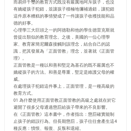
而易烊千璽的教育方式既沒有嚴厲地呵斥孩子，也沒
有嬌縱孩子犯錯，並讓孩子積極地彌補過錯，讓犯錯
這件原本糟糕的事情變成了一件讓孩子收穫技能和品
德的好事。
心理學三大巨頭之一的阿德勒和他的學生德雷克斯就
曾提出類似的教育理念。之後，美國的一位心理學
家、教育家簡尼爾森接觸到該理念，結合自己的認
識，把其發展為「正面管教」理念，並著就《正面管
理》。
正面管教是一種以和善和堅定為基石的既不嚴厲也不
嬌縱孩子的方法。和善是尊重，堅定是維護父母的權
威。
在處理孩子犯錯這件事上，正面管理，是一種高級的
教育方式。
01 為什麼使用正面管教正面管教的高級之處就在於它
避開了很多父母通過懲罰給孩子帶來的不良影響。
在《正面管教》這本書中，作者指出：懲罰確實能制
止孩子的錯誤行為。但長期懲罰，孩子往往會產生這4
種反應：憤恨、報復、反叛和退縮。