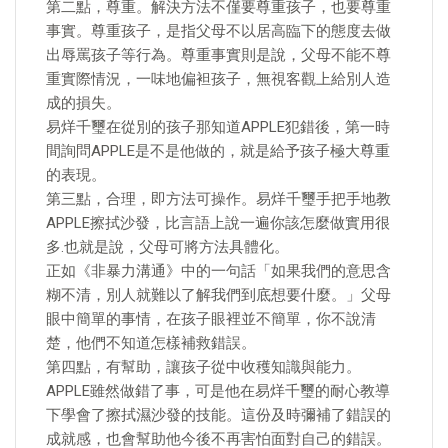
第二點，尊重。解決方法不僅要尊重孩子，也要尊重
事實。尊重孩子，是指父母不以居高臨下的態度去做
出辱罵孩子等行為。尊重事實則是說，父母不能不尊
重實際情況，一味地偏袒孩子，無視客觀上給別人造
成的損失。
易烊千璽在從別的孩子那知道APPLE犯錯後，第一時
間詢問APPLE是不是他做的，就是給予孩子極大尊重
的表現。
第三點，合理，即方法可操作。易烊千璽手把手地教
APPLE擦拭沙發，比言語上說一遍你該怎麼做實用很
多.也就是說，父母可將方法具體化。
正如《非暴力溝通》中的一句話「如果我們的意思含
糊不清，別人就難以了解我們到底想要什麼。」父母
眼中簡單的事情，在孩子眼裡並不簡單，你不說清
楚，他們不知道怎樣補救錯誤。
第四點，有幫助，讓孩子從中收穫知識與能力。
APPLE雖然做錯了事，可是他在易烊千璽的耐心教導
下學會了擦拭濕沙發的技能。這份及時彌補了錯誤的
成就感，也會幫助他今後不再害怕面對自己的錯誤。