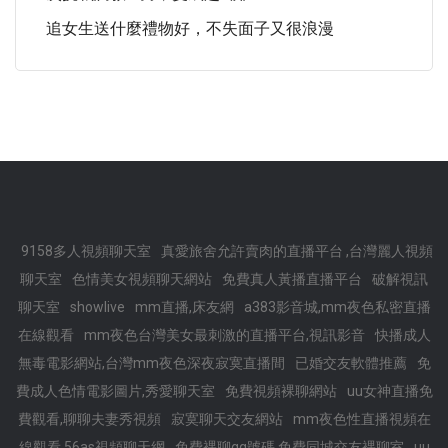
追女生送什麼禮物好，不失面子又很浪漫
9158多人視頻聊天室
真愛旅舍允許賣肉的直播平台 ,台灣麗人視頻
聊天室
色情美女視頻聊天網站
免費真人黃播直播平台
破解視訊
聊天室
showlive
mm直播,床友網
a383影音城,mm夜色私密直播
在線觀看
mm夜色台灣美女最刺激的直播平台,視訊影音
快播成人
無毒電影網站,台灣mm夜色深夜寂寞直播間
已婚交友軟體推薦
免
費成人色情電影圖片,秀愛聊天室
免費視頻裸聊網站
uu女神直播免
費觀看,聊聊夫妻秀視頻
寂寞聊天交友網站
mm夜色性直播視頻在
線觀看,56as視頻聊天網
免費裸聊qq號碼,免費同城交友裸聊室
uu