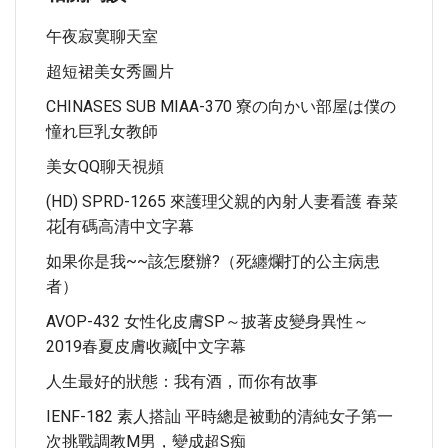
午夜寂寞聊天室
超短裙美女秀圖片
CHINASES SUB MIAA-370 寮の向かい部屋は僕の
憧れ巨乳女教師
美女QQ聊天視頻
(HD) SPRD-1265 來護理父親的內射人妻看護 春菜
花[有碼高清中文字幕
如果你是我~~該怎麼辦?（死纏爛打的公主病患
者）
AVOP-432 女性化皮膚SP～披著皮變身異性～
2019春夏皮膚收藏[中文字幕
人生最好的狀態：我有酒，而你有故事
IENF-182 素人搭訕 平時總是被動的清純女子第一
次挑戰調教M男，變成超S痴